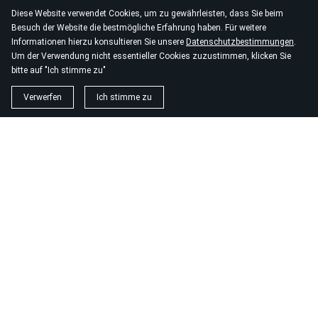
Diese Website verwendet Cookies, um zu gewährleisten, dass Sie beim
Besuch der Website die bestmögliche Erfahrung haben. Für weitere
Informationen hierzu konsultieren Sie unsere
Datenschutzbestimmungen
.
Um der Verwendung nicht essentieller Cookies zuzustimmen, klicken Sie
bitte auf "Ich stimme zu"
Verwerfen
Ich stimme zu
© 2026
WANNEX
Impressum
- Grupo Fixsystem SL -
WANNEX Vertriebssystem Zentrale - Fährstraße 217 -