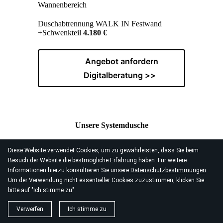
Wannenbereich
Duschabtrennung WALK IN Festwand
+Schwenkteil
4.180 €
Angebot anfordern
Digitalberatung >>
Unsere Systemdusche
Modell "CLASSIC" "DELUXE" " PERFEKT"
Diese Website verwendet Cookies, um zu gewährleisten, dass Sie beim
Besuch der Website die bestmögliche Erfahrung haben. Für weitere
Informationen hierzu konsultieren Sie unsere
Datenschutzbestimmungen
.
Um der Verwendung nicht essentieller Cookies zuzustimmen, klicken Sie
Modell "CLASSIC"
bitte auf "Ich stimme zu"
Entfernung der Badewanne ohne
Verwerfen
Ich stimme zu
Schäden an Mauerwerk oder